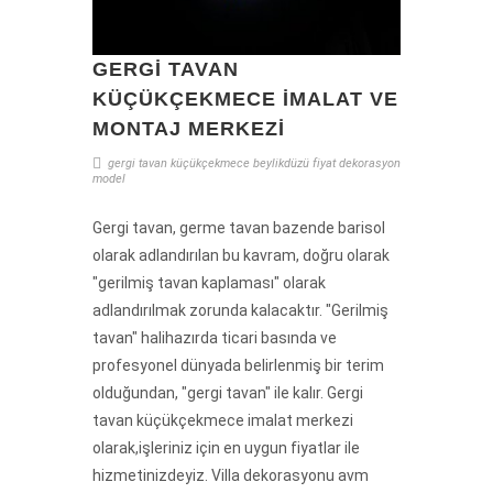
GERGI TAVAN
KÜÇÜKÇEKMECE IMALAT VE
MONTAJ MERKEZI
gergi tavan
küçükçekmece
beylikdüzü
fiyat
dekorasyon
model
Gergi tavan, germe tavan bazende barisol
olarak adlandırılan bu kavram, doğru olarak
"gerilmiş tavan kaplaması" olarak
adlandırılmak zorunda kalacaktır. "Gerilmiş
tavan" halihazırda ticari basında ve
profesyonel dünyada belirlenmiş bir terim
olduğundan, "gergi tavan" ile kalır. Gergi
tavan küçükçekmece imalat merkezi
olarak,işleriniz için en uygun fiyatlar ile
hizmetinizdeyiz. Villa dekorasyonu avm