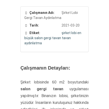
Çalışmanın Adı:
Şirket Lobi
Gergi Tavan Aydınlatma
Tarih:
2021-03-20
Etiket:
şirket
lobi
en
büyük
salon
gergi tavan
tavan
aydınlatma
Çalışmanın Detayları:
Şirket lobisinde 60 m2 boyutundaki
salon gergi tavan
uygulaması
yapılmıştır. Binanızın lobisi, şirketinizin
yüzüdür. İnsanların kuruluşunuz hakkında