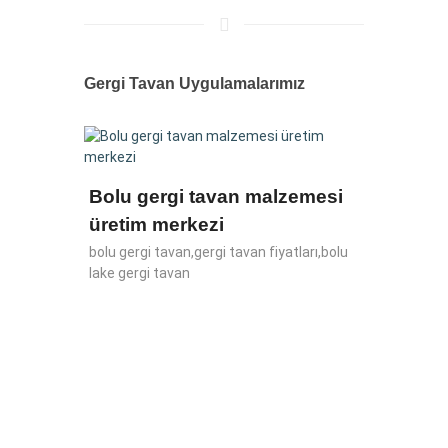
Gergi Tavan Uygulamalarımız
Kütah
ak
Bolu gergi tavan malzemesi
Fiyatl
üretim merkezi
gergi t
tif
bolu gergi tavan,gergi tavan fiyatları,bolu
aydınlat
ergi
lake gergi tavan
lambalar
spatula
tavan, 
fiyat, 
malzeme