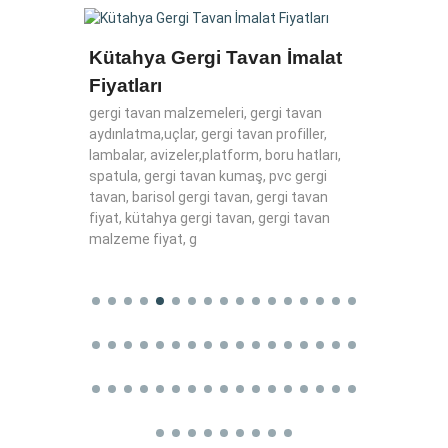
jı
Kütahya Gergi Tavan İmalat
Ankar
Fiyatları
 silivri
satış
ergin
gergi tavan malzemeleri, gergi tavan
aydınlatma,uçlar, gergi tavan profiller,
ankara 
lambalar, avizeler,platform, boru hatları,
ankara,
spatula, gergi tavan kumaş, pvc gergi
gergi t
tavan, barisol gergi tavan, gergi tavan
fiyat, kütahya gergi tavan, gergi tavan
malzeme fiyat, g