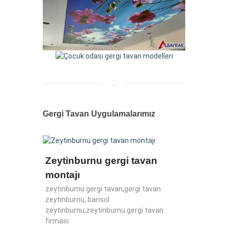
Gergi Tavan Uygulamalarımız
Zeytinburnu gergi tavan
Isı Y
an
montajı
Model
zeytinburnu gergi tavan,gergi tavan
gergi t
van
zeytinburnu, barisol
yalıtım,
, gergi
zeytinburnu,zeytinburnu gergi tavan
fiyat, 
firması