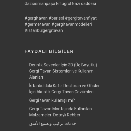
Gaziosmanpaşa Ertuğrul Gazi caddesi
#gergitavan
#barisol
#gergitavanfiyat
#germetavan
#gergitavanmodelleri
#istanbulgergitavan
FAYDALI BILGILER
Derinlik Sevenler İçin 3D (Üç Boyutlu)
Gergi Tavan Sistemleri ve Kullanım
Alanları
İstanbuldaki Kafe, Restoran ve Ofisler
İçin Akustik Gergi Tavan Çözümleri
Gergi tavan kullanışlı mı?
Gergi Tavan Montajında Kullanılan
Malzemeler: Detaylı Rehber
خدمات تركيب وتصنيع الأسق