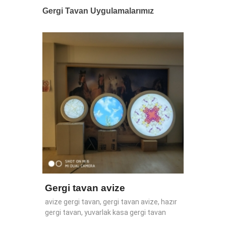
Gergi Tavan Uygulamalarımız
Marma
ajı
Mont
r,
Marmara
risol,
Montaj,
van, mat
tekirdağ
akım
Gergi tavan avize
avize gergi tavan, gergi tavan avize, hazır
gergi tavan, yuvarlak kasa gergi tavan