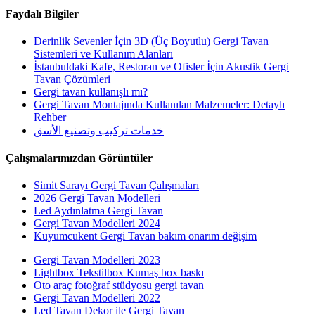
Faydalı Bilgiler
Derinlik Sevenler İçin 3D (Üç Boyutlu) Gergi Tavan
Sistemleri ve Kullanım Alanları
İstanbuldaki Kafe, Restoran ve Ofisler İçin Akustik Gergi
Tavan Çözümleri
Gergi tavan kullanışlı mı?
Gergi Tavan Montajında Kullanılan Malzemeler: Detaylı
Rehber
خدمات تركيب وتصنيع الأسق
Çalışmalarımızdan Görüntüler
Simit Sarayı Gergi Tavan Çalışmaları
2026 Gergi Tavan Modelleri
Led Aydınlatma Gergi Tavan
Gergi Tavan Modelleri 2024
Kuyumcukent Gergi Tavan bakım onarım değişim
Gergi Tavan Modelleri 2023
Lightbox Tekstilbox Kumaş box baskı
Oto araç fotoğraf stüdyosu gergi tavan
Gergi Tavan Modelleri 2022
Led Tavan Dekor ile Gergi Tavan