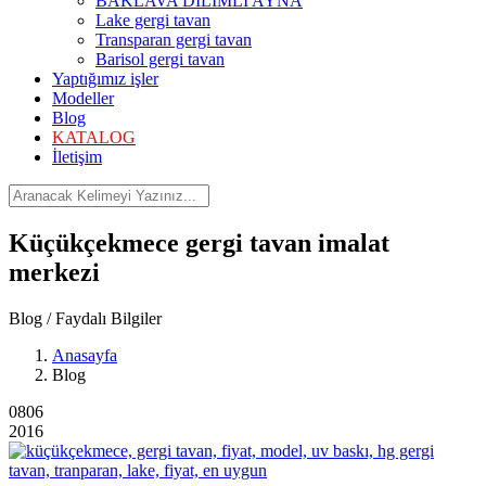
BAKLAVA DİLİMLİ AYNA
Lake gergi tavan
Transparan gergi tavan
Barisol gergi tavan
Yaptığımız işler
Modeller
Blog
KATALOG
İletişim
Küçükçekmece gergi tavan imalat
merkezi
Blog / Faydalı Bilgiler
Anasayfa
Blog
08
06
2016