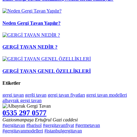
Neden Gergi Tavan Yapılır?
GERGİ TAVAN NEDİR ?
GERGİ TAVAN GENEL ÖZELLİKLERİ
Etiketler
gergi tavan
gerği tavan
gergi tavan fiyatları
gergi tavan modelleri
albayrak gergi tavan
0535 297 0577
Gaziosmanpaşa Ertuğrul Gazi caddesi
#gergitavan
#barisol
#gergitavanfiyat
#germetavan
#gergitavanmodelleri
#istanbulgergitavan