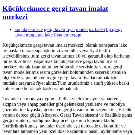
Küçükçekmece gergi tavan imalat
merkezi
küçükçekmece
gergi tavan
fiyat
model
uv baskı
hg gergi
tavan
tranparan
lake
fiyat
en uygun
Küçükçekmece gergi tavan imalat merkezi olarak transparan lake
uv baskılı olarak siparişlerinizi verebillir veya fiyat teklifi
isteyebilirsiniz .tüm gergi tavanlarımız 10 yıl garantili olup herhangi
bir renk solması yaşanmaz küçükçekmece gergi tavan imalat
merkezi olarak istanbulun her bölgesine servisimiz vardır..gergi
tavan modellerimiz resim görselleri bölümünden secerek istenilen
ölçülerde yapılabilir.en uygun gergi tavan fiyatları almak için
mutlaka arayarak fiyat alınız.Tüm ürünlerimiz a sınıfı yüksek baskı
kalitesinde hd olarak baskı yapılmaktadır.
Tavanlar da modaya uygun . Tadilat ve dekorasyon yaparken ,
alçıpan veya ahşap paneller gibi geleneksel yenileme ve mobilya
çözümlerine kıyasla , germe ve gergi tavanlar bir seçenektir . Estetik
ve son derece güçlü Albayrak Gergi Tavan sistemi ve özellikle geniş
gergi ürünleri , aradığınız düşünceli çözümü kapsamaktadır.
Gerdirilmiş kumaş, tavanlar üzerinde eşit derecede dekoratiftir ve
tavanlara tamamen yeni özellikler kazandırır: basılı, aydınlatma veya